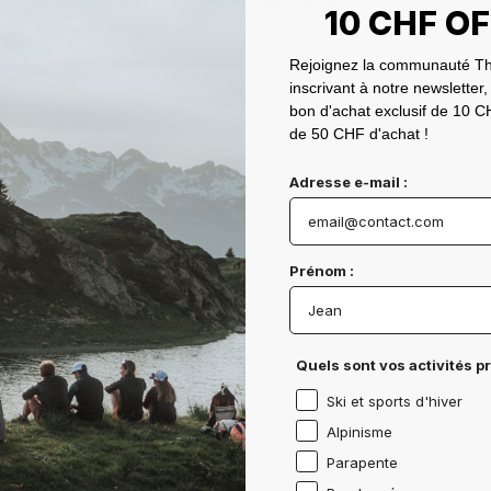
00
CHF 40.00
Prix
10 CHF O
habituel
Rejoignez la communauté Th
inscrivant à notre newsletter,
bon d'achat exclusif de 10 CH
de 50 CHF d'achat !
Adresse e-mail :
Prénom :
Quels sont vos activités p
Ski et sports d'hiver
Alpinisme
Parapente