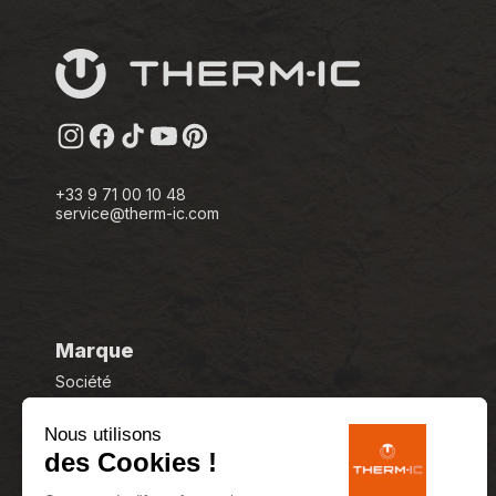
Instagram
Facebook
TikTok
YouTube
Pinterest
+33 9 71 00 10 48
service@therm-ic.com
Marque
Société
Histoire
Nous utilisons
Technologies
des Cookies !
Thermorégulation