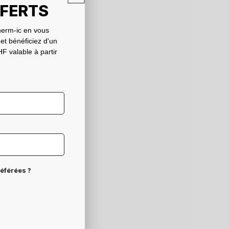
FFERTS
erm-ic en vous
 et bénéficiez d'un
F valable à partir
référées ?