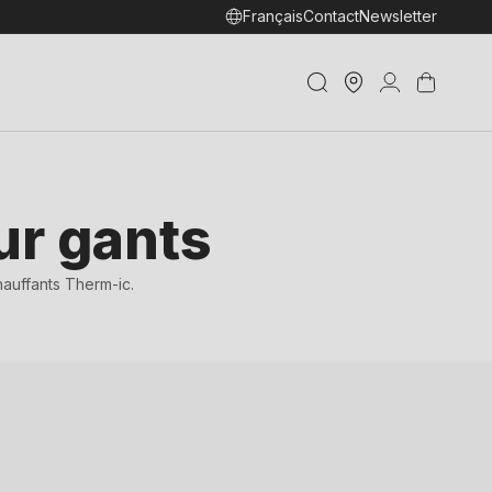
Français
Contact
Newsletter
Trouver
Connexion
Panier
un shop
ur gants
hauffants Therm-ic.