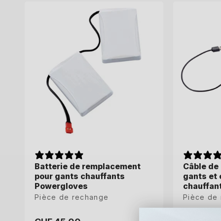
c
t
i
o
n
:
Batterie de remplacement
Câble de
pour gants chauffants
gants et
Powergloves
chauffan
Pièce de rechange
Pièce de