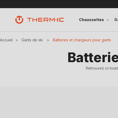
Ignorer et passer au contenu
Chaussettes
G
Accueil
>
Gants de ski
>
Batteries et chargeurs pour gants
C
Batteri
o
Retrouvez ici tout
l
l
e