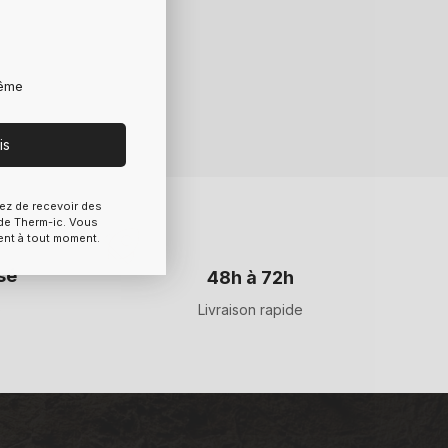
rême
is
ez de recevoir des
e Therm-ic. Vous
ent à tout moment.
sé
48h à 72h
s
Livraison rapide