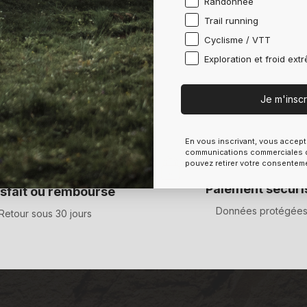
Randonnée
Trail running
Cyclisme / VTT
Exploration et froid ext
Je m'inscr
En vous inscrivant, vous accept
communications commerciales d
pouvez retirer votre consentem
Paiement sécuri
isfait ou remboursé
Données protégée
Retour sous 30 jours