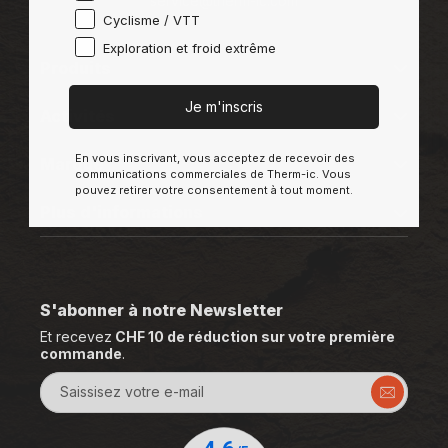
service@therm-ic.com
Cyclisme / VTT
Exploration et froid extrême
Produits
Je m'inscris
Activités
En vous inscrivant, vous acceptez de recevoir des
Marque
communications commerciales de Therm-ic. Vous
pouvez retirer votre consentement à tout moment.
Plus d'informations
S'abonner à notre Newsletter
Et recevez
CHF 10 de réduction sur votre première
commande
.
Saissisez votre e-mail