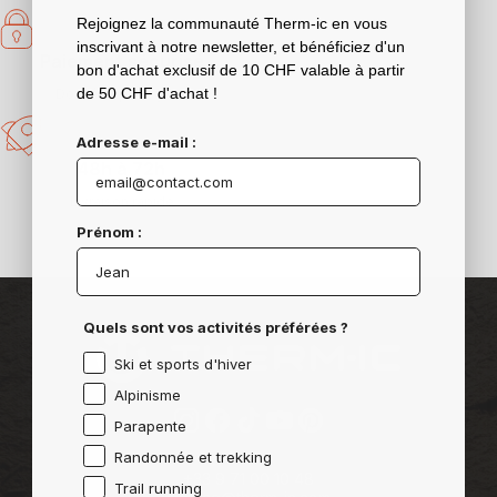
Rejoignez la communauté Therm-ic en vous
inscrivant à notre newsletter, et bénéficiez d'un
Paiement sécurisé
bon d'achat exclusif de 10 CHF valable à partir
de 50 CHF d'achat !
Données protégées
Adresse e-mail :
48h à 72h
Livraison rapide
Prénom :
Quels sont vos activités préférées ?
Ski et sports d'hiver
Alpinisme
Parapente
Instagram
Facebook
TikTok
YouTube
Pinterest
Randonnée et trekking
+33 9 71 00 10 48
Trail running