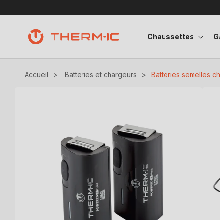
Ignorer et passer au contenu
Chaussettes
G
Accueil
>
Batteries et chargeurs
>
Batteries semelles c
Passer aux informations produits