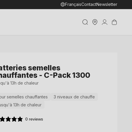
Français
Contact
Newsletter
Trouver
Connexion
Panier
un shop
atteries semelles
hauffantes - C-Pack 1300
qu'à 13h de chaleur
our semelles chauffantes
3 niveaux de chauffe
usqu'à 13h de chaleur
0 reviews