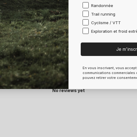
4
0
%
Randonnée
3
0
%
Trail running
2
0
%
Cyclisme / VTT
1
0
%
Exploration et froid ext
Je m'inscr
En vous inscrivant, vous accept
With media
communications commerciales d
pouvez retirer votre consentem
No reviews yet