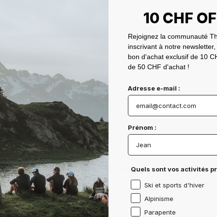
10 CHF O
Rejoignez la communauté Th
inscrivant à notre newsletter,
bon d'achat exclusif de 10 CH
de 50 CHF d'achat !
Adresse e-mail :
Prénom :
0
Quels sont vos activités p
/ 5
0 reviews
Ski et sports d'hiver
Alpinisme
5
0
%
Parapente