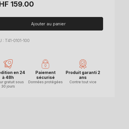
ix
HF 159.00
bituel
Ajouter au panier
 : T41-0101-100
dition en 24
Paiement
Produit garanti 2
à 48h
sécurisé
ans
ur gratuit sous
Données protégées
Contre tout vice
30 jours