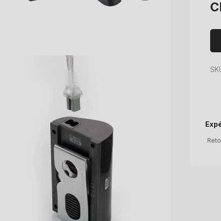
Pr
C
ha
SKU
Expé
Reto