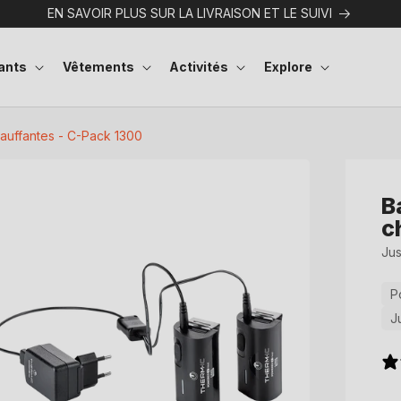
EN SAVOIR PLUS SUR LA LIVRAISON ET LE SUIVI
ants
Vêtements
Activités
Explore
hauffantes - C-Pack 1300
B
c
Jus
P
J