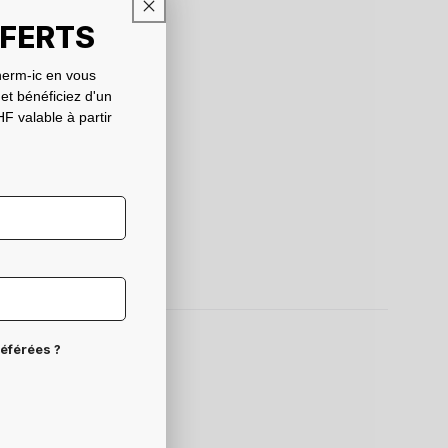
FFERTS
erm-ic en vous
 et bénéficiez d'un
F valable à partir
référées ?