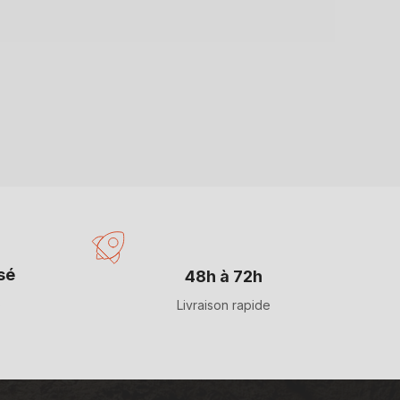
sé
48h à 72h
s
Livraison rapide