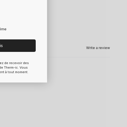
rême
is
Write a review
ez de recevoir des
e Therm-ic. Vous
ent à tout moment.