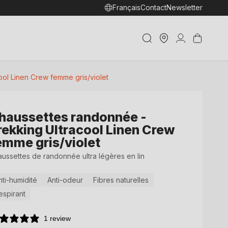
Français
Contact
Newsletter
Trouver
Connexion
Panier
un shop
ol Linen Crew femme gris/violet
haussettes randonnée -
rekking Ultracool Linen Crew
emme gris/violet
ussettes de randonnée ultra légères en lin
nti-humidité
Anti-odeur
Fibres naturelles
espirant
1 review