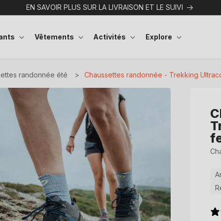
EN SAVOIR PLUS SUR LA LIVRAISON ET LE SUIVI
ants
Vêtements
Activités
Explore
ettes randonnée été
>
Chaussettes randonnée - Trekking Ultraco
C
T
f
Cha
A
R