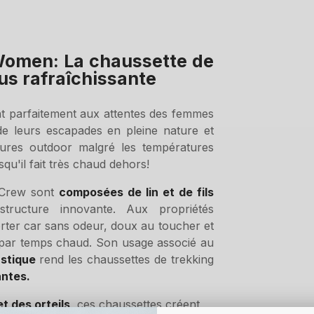
Women: La chaussette de
lus rafraîchissante
t parfaitement aux attentes des femmes
 de leurs escapades en pleine nature et
sures outdoor malgré les températures
squ'il fait très chaud dehors!
n Crew sont
composées de lin et de fils
tructure innovante. Aux propriétés
 porter car sans odeur, doux au toucher et
it par temps chaud. Son usage associé au
lastique
rend les chaussettes de trekking
antes.
t des orteils
, ces chaussettes créent