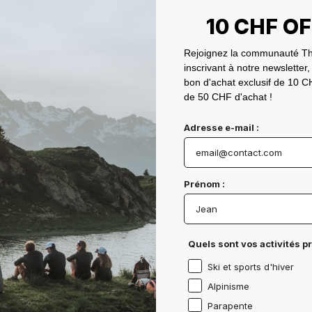
nt, anti humidité. Grâce à la
10 CHF O
nt ventilés sans que leur équilibre ne
ficie d'un soutien efficace.
Rejoignez la communauté Th
inscrivant à notre newsletter,
bon d'achat exclusif de 10 CH
de 50 CHF d'achat !
évaporation de l'humidité -
Adresse e-mail :
n d'odeurs
douce, sans odeur et résistante
ion efficace de l'humidité depuis
Prénom :
talon et des orteils
Quels sont vos activités p
Ski et sports d'hiver
Alpinisme
Parapente