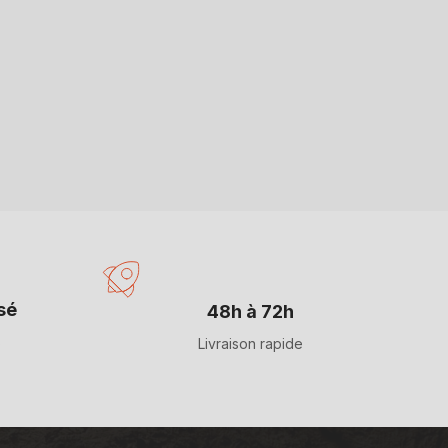
sé
48h à 72h
s
Livraison rapide