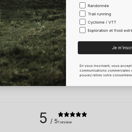
Randonnée
Trail running
Cyclisme / VTT
Exploration et froid ext
Je m'inscr
En vous inscrivant, vous accept
communications commerciales d
pouvez retirer votre consentem
5
/ 5
1 review