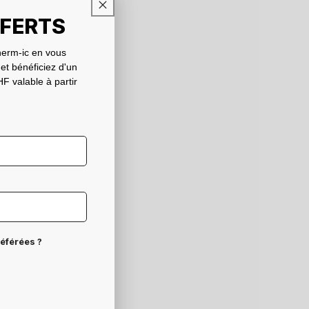
FFERTS
erm-ic en vous
 et bénéficiez d'un
F valable à partir
référées ?