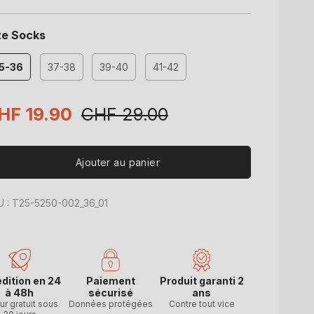
ze Socks
5-36
37-38
39-40
41-42
ix
HF 19.90
Prix
CHF 29.00
omotionnel
habituel
Ajouter au panier
 : T25-5250-002_36_01
dition en 24
Paiement
Produit garanti 2
à 48h
sécurisé
ans
ur gratuit sous
Données protégées
Contre tout vice