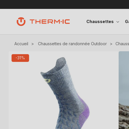
Ignorer et passer au contenu
Chaussettes
G
Accueil
>
Chaussettes de randonnée Outdoor
>
Chauss
Passer aux informations produits
-31%