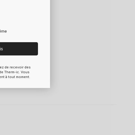
rême
is
ez de recevoir des
e Therm-ic. Vous
ent à tout moment.