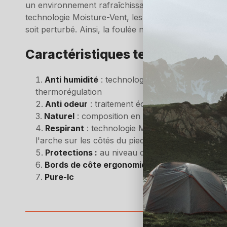
un environnement rafraîchissant et hautement respira
technologie Moisture-Vent, les pieds sont parfaiteme
soit perturbé. Ainsi, la foulée naturelle du pied béné
Caractéristiques techniques
Anti humidité
: technologie de micro-canaux - 
thermorégulation
Anti odeur
: traitement écologique et réductio
Naturel
: composition en lin, fibre respirante, 
Respirant
: technologie Moisture-Vent - évacuat
l'arche sur les côtés du pied
Protections :
au niveau du tendon d'Achille, du 
Bords de côte ergonomiques
Pure-Ic