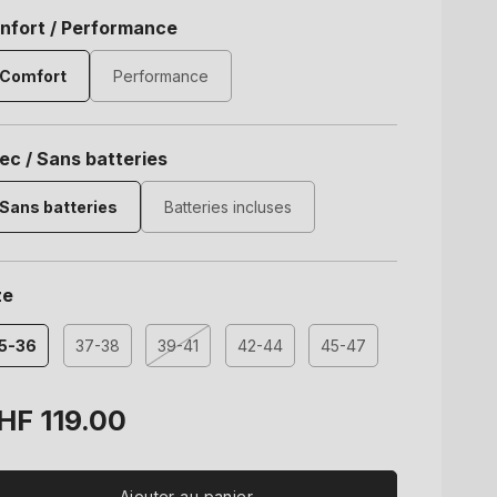
nfort / Performance
Comfort
Performance
ec / Sans batteries
Sans batteries
Batteries incluses
ze
5-36
37-38
39-41
42-44
45-47
Variante
épuisée
ou
ix
HF 119.00
indisponible
bituel
Ajouter au panier