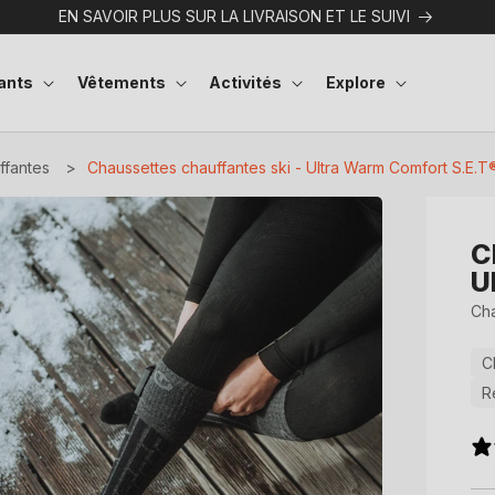
EN SAVOIR PLUS SUR LA LIVRAISON ET LE SUIVI
ants
Vêtements
Activités
Explore
ffantes
>
Chaussettes chauffantes ski - Ultra Warm Comfort S.E.T
C
U
Cha
C
R