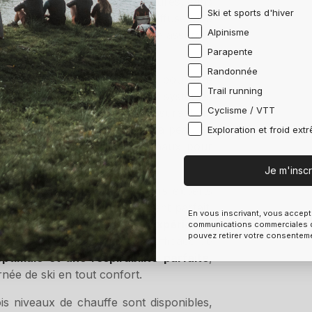
ment parfait
dans les chaussures, sans
Ski et sports d'hiver
ne ligne chauffante S.E.T® diffuse une
Alpinisme
justement. Les fibres polyamide assurent
fort.
Parapente
Randonnée
gulant
et de la
laine mérinos
pour une
Trail running
ctures thermo-isolantes et les systèmes
Cyclisme / VTT
 technologie Smart Elastic®, assurent un
re-Vent absorbe l'humidité de la peau au
Exploration et froid ext
s l'extérieur via des micro-canaux pour
Je m'inscr
c sont idéales pour les skieurs experts
 extrêmes
. Avec leur ajustement parfait,
En vous inscrivant, vous accept
pied, elles garantissent une
expérience
communications commerciales d
pouvez retirer votre consentem
ermorégulant et leur gestion efficace de
optimale et une respirabilité parfaite
,
née de ski en tout confort.
ois niveaux de chauffe sont disponibles,