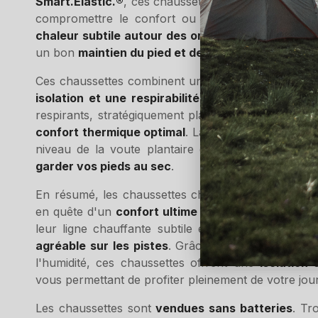
Smart.Elastic.®
, ces chaussettes offrent un
ajuste
compromettre le confort ou les sensations. La fi
chaleur subtile autour des orteils
sans altérer l'a
un bon
maintien du pied et de la jambe
pendant l'ef
Ces chaussettes combinent un
tricotage thermoré
isolation et une respirabilité optimales
. Les stru
respirants, stratégiquement placés en soutien à la
confort thermique optimal
. La technologie Moistu
niveau de la voute plantaire et la transporte ver
garder vos pieds au sec
.
En résumé, les chaussettes chauffantes de Therm-i
en quête d'un
confort ultime dans les conditions
leur ligne chauffante subtile et leur maintien du 
agréable sur les pistes
. Grâce à leur tricotage th
l'humidité, ces chaussettes offrent une
isolation 
vous permettant de profiter pleinement de votre jour
Les chaussettes sont
vendues sans batteries
. Tr