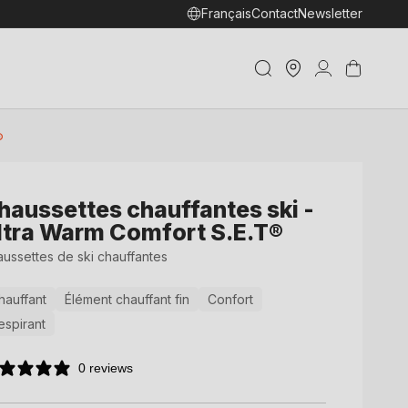
Français
Contact
Newsletter
Trouver
Connexion
Panier
un shop
®
haussettes chauffantes ski -
ltra Warm Comfort S.E.T®
ussettes de ski chauffantes
hauffant
Élément chauffant fin
Confort
espirant
0 reviews