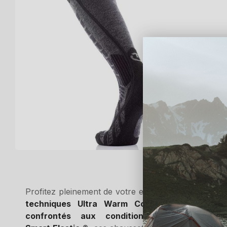
Profitez pleinement de votre expérience de ski ave
techniques Ultra Warm Comfort S.E.T®
, spé
confrontés aux conditions extrêmes
. Gr