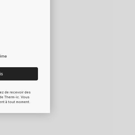
rême
is
ez de recevoir des
e Therm-ic. Vous
ent à tout moment.