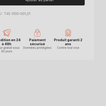
 : T45-3100-001_01
dition en 24
Paiement
Produit garanti 2
à 48h
sécurisé
ans
ur gratuit sous
Données protégées
Contre tout vice
30 jours