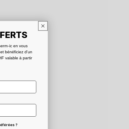
FFERTS
erm-ic en vous
 et bénéficiez d'un
F valable à partir
référées ?