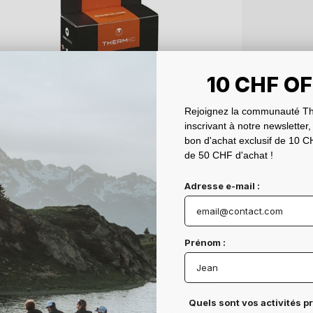
10 CHF O
Rejoignez la communauté Th
inscrivant à notre newsletter,
bon d'achat exclusif de 10 CH
de 50 CHF d'achat !
Adresse e-mail :
Prénom :
c les
chaussettes chauffantes fines et
cialement conçues pour les
skieurs
âce à
notre nouvelle technologie
Quels sont vos activités p