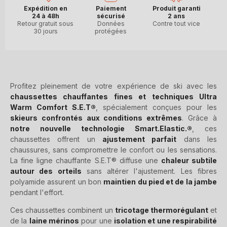
Expédition en
Paiement
Produit garanti
24 à 48h
sécurisé
2 ans
Retour gratuit sous
Données
Contre tout vice
30 jours
protégées
Profitez pleinement de votre expérience de ski avec les
chaussettes chauffantes fines et techniques Ultra
Warm Comfort S.E.T®
, spécialement conçues pour les
skieurs confrontés aux conditions extrêmes
. Grâce à
notre nouvelle technologie Smart.Elastic.®
, ces
chaussettes offrent un
ajustement parfait
dans les
chaussures, sans compromettre le confort ou les sensations.
La fine ligne chauffante S.E.T® diffuse une
chaleur subtile
autour des orteils
sans altérer l'ajustement. Les fibres
polyamide assurent un bon
maintien du pied et de la jambe
pendant l'effort.
Ces chaussettes combinent un
tricotage thermorégulant
et
de la
laine mérinos
pour une
isolation et une respirabilité