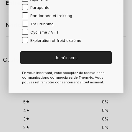
Entretien
Parapente
Randonnée et trekking
Trail running
Notice d'utilisation
Cyclisme / VTT
Exploration et froid extrême
Je m'inscris
Customer reviews
En vous inscrivant, vous acceptez de recevoir des
0
communications commerciales de Therm-ic. Vous
pouvez retirer votre consentement à tout moment.
/ 5
0 reviews
5
0
%
4
0
%
3
0
%
2
0
%