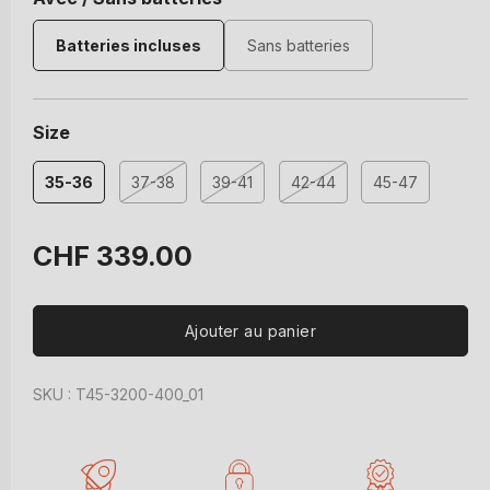
Batteries incluses
Sans batteries
Size
35-36
37-38
39-41
42-44
45-47
Variante
Variante
Variante
épuisée
épuisée
épuisée
ou
ou
ou
Prix
CHF 339.00
indisponible
indisponible
indisponible
habituel
Ajouter au panier
SKU : T45-3200-400_01