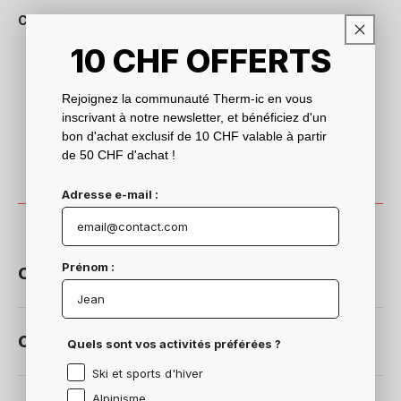
Caractéristiques techniques
10
CHF
OFFERTS
Construction fine et ajustement optimal
Ligne chauffante discrète
Maintien du pied et de la jambe
Rejoignez la communauté Therm-ic en vous
Isolation thermique optimale
inscrivant à notre newsletter, et bénéficiez d'un
Respirabilité et gestion de l'humidité
bon d'achat exclusif de 10 CHF valable à partir
de 50 CHF d'achat !
Adresse e-mail :
Prénom :
Caractéristiques techniques
Composition
Quels sont vos activités préférées ?
Ski et sports d'hiver
Alpinisme