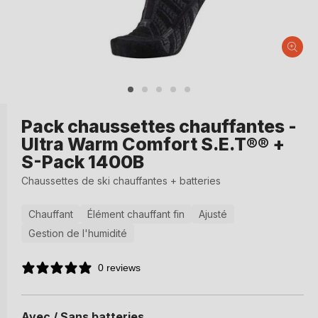
Ouvrir
le
média
1
dans
Pack chaussettes chauffantes -
une
Ultra Warm Comfort S.E.T®® +
fenêtre
modale
S-Pack 1400B
Chaussettes de ski chauffantes + batteries
Chauffant
Élément chauffant fin
Ajusté
Gestion de l'humidité
0 reviews
Avec / Sans batteries