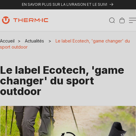
Ignorer et passer au contenu
EN SAVOIR PLUS SUR LA LIVRAISON ET LE SUIVI
Panier
Accueil
>
Actualités
>
Le label Ecotech, 'game changer' du
sport outdoor
Le label Ecotech, 'game
changer' du sport
outdoor