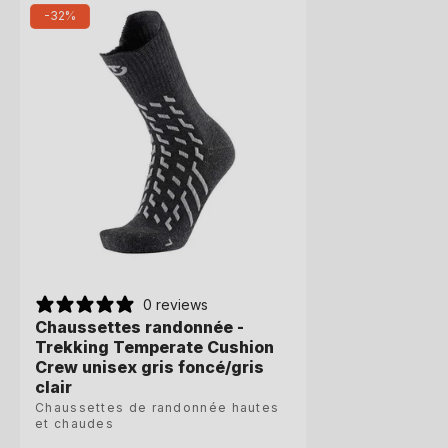
-32%
0 reviews
0 reviews
Chaussettes randonnée -
Chaussettes randonnée -
Trekking Temperate Cushion
Trekking Temperate Cushion
Crew unisex gris foncé/gris
Crew unisex gris foncé/gris
clair
clair
Chaussettes de randonnée hautes
Chaussettes de randonnée hautes
et chaudes
et chaudes