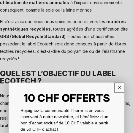
utilisation de matières animales
à l’impact environnemental
conséquent, comme la soie ou la laine mérinos.
Et c’est ainsi que nous nous sommes orientés vers les
matières
synthétiques recyclées
, toutes agréées d’une certification dite
GRS (Global Recycle Standard)
. Toutes nos chaussettes
possédant le label Ecotech sont donc conçues à partir de fibres
textiles recyclées, c’est-à-dire du polyamide ou de l’élasthanne
recyclés !
QUEL EST L’OBJECTIF DU LABEL
ECOTECH ?
10
CHF
OFFERTS
Nous sommes de véritables passionnés, ainsi, comme les
champions ou les sportifs plus amateurs que nous accompagnons,
nous aimons nous fixer un objectif. Un objectif ambitieux mais
Rejoignez la communauté Therm-ic en vous
inscrivant à notre newsletter, et bénéficiez d'un
réalisable.
Celui de concevoir, à termes, la chaussette
bon d'achat exclusif de 10 CHF valable à partir
technique de sport la plus écologique du marché
.
de 50 CHF d'achat !