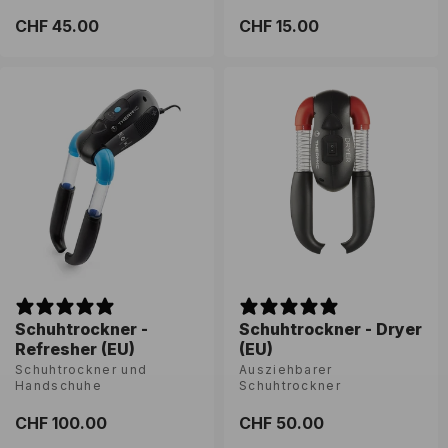
Normaler
CHF 45.00
Normaler
CHF 15.00
Preis
Preis
Schuhtrockner -
Schuhtrockner - Dryer
Refresher (EU)
(EU)
Schuhtrockner und
Ausziehbarer
Handschuhe
Schuhtrockner
Normaler
CHF 100.00
Normaler
CHF 50.00
Preis
Preis