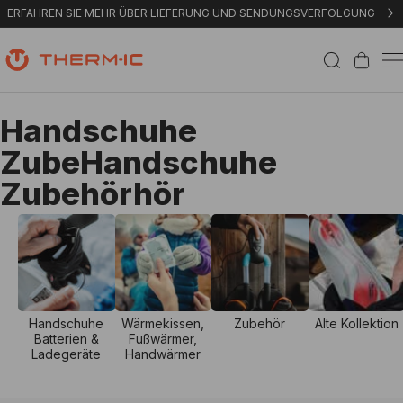
Direkt zum Inhalt
ERFAHREN SIE MEHR ÜBER LIEFERUNG UND SENDUNGSVERFOLGUNG
Warenkorb
K
Handschuhe
a
ZubeHandschuhe
t
Zubehörhör
e
g
o
r
Handschuhe
Wärmekissen,
Zubehör
Alte Kollektion
Batterien &
Fußwärmer,
i
Ladegeräte
Handwärmer
e