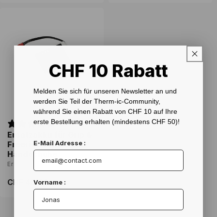
CHF 10 Rabatt
Melden Sie sich für unseren Newsletter an und
werden Sie Teil der Therm-ic-Community,
während Sie einen Rabatt von CHF 10 auf Ihre
erste Bestellung erhalten (mindestens CHF 50)!
Ersatzakku für Grip &
E-Mail Adresse :
Freeride Ultra Heat-
Handschuhe
Ersatzakku
Normaler
CHF 40.00
Vorname :
Preis