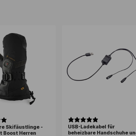
USB-Ladekabel für
e Skifäustlinge -
e Skifäustlinge -
beheizbare Handschuhe un
t Boost Herren
t Boost Herren