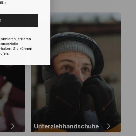
lte
n
onnieren, erklären
ommerzielle
rhalten. Sie können
rufen.
Unterziehhandschuhe