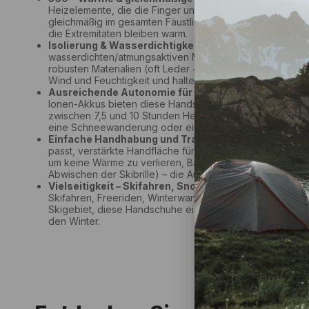
Heizelemente, die die Finger und den Handrücken umsc
gleichmäßig im gesamten Fäustling verteilen. Das Ergebnis
die Extremitäten bleiben warm.
Isolierung & Wasserdichtigkeit + dauerhafter Wärm
wasserdichten/atmungsaktiven Membran (Index 10K/10K), 
robusten Materialien (oft Leder + Funktionsstoff) schüt
Wind und Feuchtigkeit und halten gleichzeitig die Wärme.
Ausreichende Autonomie für einen ganzen Tag
– Mit 
Ionen-Akkus bieten diese Handschuhe je nach Modell und
zwischen 7,5 und 10 Stunden Heizleistung – mehr als genu
eine Schneewanderung oder einen langen Ausflug.
Einfache Handhabung und Tragekomfort
– Schmale Ma
passt, verstärkte Handfläche für besseren Halt, Kordel/
um keine Wärme zu verlieren, Batterietasche und Daumen
Abwischen der Skibrille) – die Ausrüstung ist auf Komfort 
Vielseitigkeit – Skifahren, Snowboarden, Winter- und
Skifahren, Freeriden, Winterwandern, Bergsteigen oder 
Skigebiet, diese Handschuhe eignen sich für viele Zwecke
den Winter.