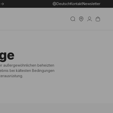
Deutsch
Kontakt
Newsletter
Ein
Geschäft
Einloggen
Warenkorb
betreuen
nge
der außergewöhnlichen beheizten
ebnis bei kältesten Bedingungen
terausrüstung.