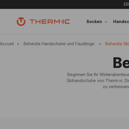
Direkt zum Inhalt
ER
Socken
Hands
Accueil
>
Beheizte Handschuhe und Fäustlinge
>
Beheizte Ski
K
Be
a
Beginnen Sie Ihr Winterabenteu
Skihandschuhe von Therm-ic. Di
t
zu verbessern
e
g