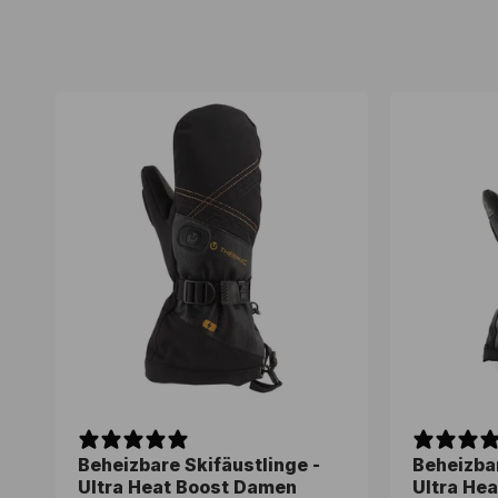
o
r
i
e
:
Beheizbare Skifäustlinge -
Beheizbare Skifäustlinge -
Beheizbar
Beheizbar
Ultra Heat Boost Damen
Ultra Heat Boost Damen
Ultra Hea
Ultra Hea