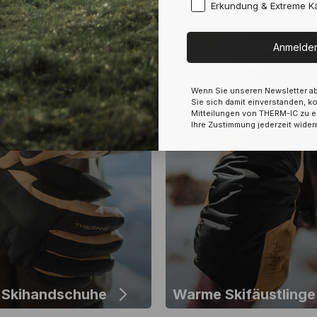
Erkundung & Extreme Kä
Anmelde
Wenn Sie unseren Newsletter ab
Sie sich damit einverstanden, k
Mitteilungen von THERM-IC zu e
Ihre Zustimmung jederzeit wider
Skihandschuhe
Warme Skifäustlinge