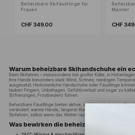
Beheizbare Skifäustlinge für
Beheizbare Skifäustlinge für
Beheizbar
Beheizbar
Frauen
Frauen
Männer
Männer
CHF 349.00
CHF 349.00
CHF 349
CHF 349
Normaler
Normaler
Normaler
Normaler
Preis
Preis
Preis
Preis
6,5
7
7,5
8
8
8,5
Warum beheizbare Skihandschuhe ein ech
Beim Skifahren – insbesondere bei großer Kälte, in Höhenlage
Ihre Hände besonders stark Wind, Schnee, niedrigen Temperat
ausgesetzt. Herkömmliche Handschuhe oder Fäustlinge können
tauben Fingern, Unbehagen, Gefühlsverlust und sogar zu kälte
(Erfrierungen, Frostbeulen) führen.
Beheizbare Fäustlinge bieten aktive, stabile und gleichmäßige
verändert: warme Hände, längerer Komfort, besseres Gefühl un
Skifahren, selbst wenn das Wetter rauer wird.
Was bewirken die beheizbaren Fäustling
360°-Wärme & gleichmäßige Erwärmung
– Unsere Mo