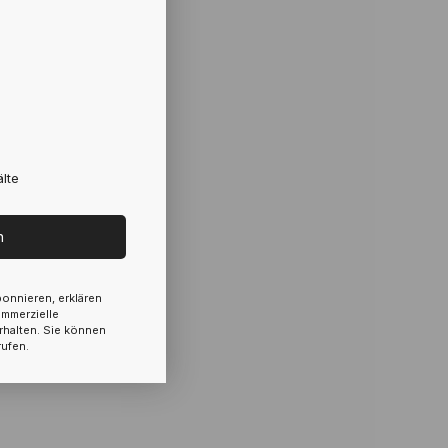
lte
n
onnieren, erklären
ommerzielle
rhalten. Sie können
rufen.