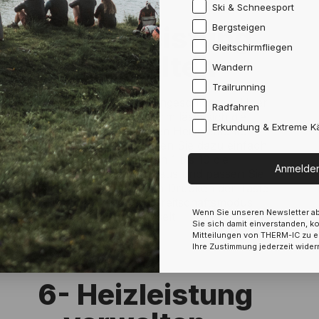
Ski & Schneesport
5- Heizleistung
Bergsteigen
Gleitschirmfliegen
verwalten
Wandern
Trailrunning
Ihr Heizelement ist jetzt angeschlossen. Über
Radfahren
diesen ersten Bildschirm lässt sich die
Erkundung & Extreme Kä
Heizleistung der beiden Heizelemente
gleichzeitig steuern. Wählen Sie dazu einfach
auf einer Skala von 1 bis 10 die
Anmelde
entsprechende Leistung aus und passen Sie
sie nach Bedarf an. Durch Drücken der Taste
„Pause“ wird in den Bereitschaftsmodus
Wenn Sie unseren Newsletter ab
gewechselt
Sie sich damit einverstanden, k
Mitteilungen von THERM-IC zu e
Ihre Zustimmung jederzeit wider
6- Heizleistung