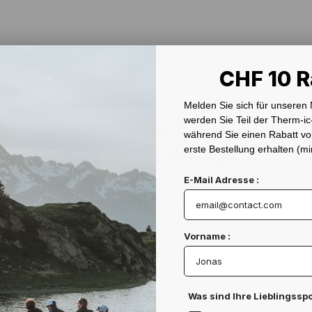
CHF 10 R
Melden Sie sich für unseren
4- Passen Sie
werden Sie Teil der Therm-i
während Sie einen Rabatt vo
Ihre Profile an
erste Bestellung erhalten (m
E-Mail Adresse :
Jetzt können Sie das Profil Ihres Geräts
personalisieren. Ordnen Sie jedem
Heizelement ein Piktogramm, ein Foto, eine
Farbe und einen Namen zu.
Vorname :
Was sind Ihre Lieblingssp