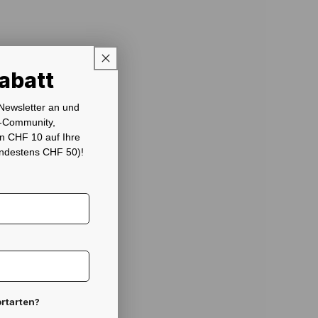
abatt
 Newsletter an und
c-Community,
n CHF 10 auf Ihre
indestens CHF 50)!
ortarten?