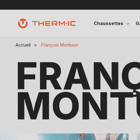
Ignorer et passer au contenu
Chaussettes
G
Accueil
>
François Montuori
FRANÇ
MONT