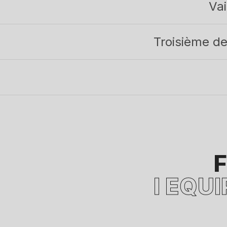
Vai
Troisième de
I EQU