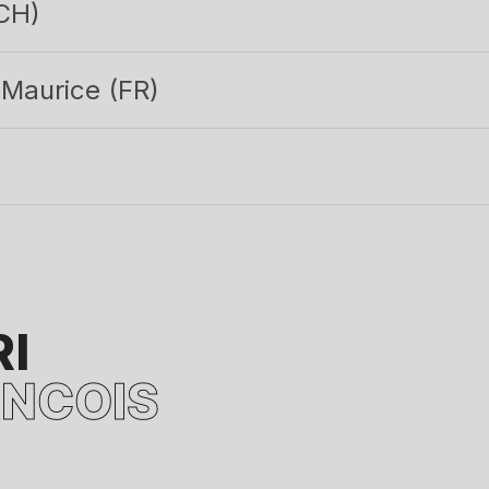
(CH)
 Maurice (FR)
I
ANCOIS