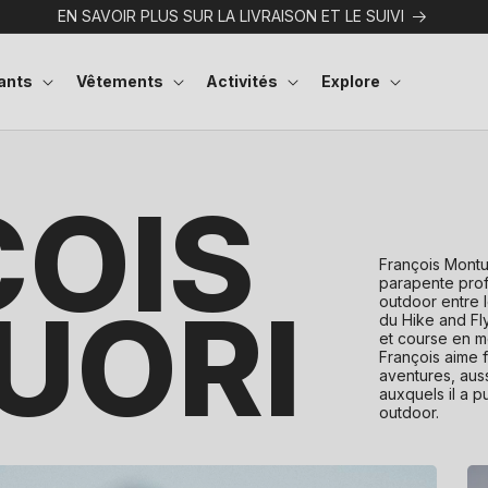
EN SAVOIR PLUS SUR LA LIVRAISON ET LE SUIVI
ants
Vêtements
Activités
Explore
OIS
François Montu
parapente prof
UORI
outdoor entre le
du Hike and Fly
et course en 
François aime 
aventures, auss
auxquels il a p
outdoor.