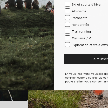
Ski et sports d'hiver
Alpinisme
Parapente
Randonnée
Trail running
Cyclisme / VTT
Exploration et froid ext
Je m'inscr
En vous inscrivant, vous accept
communications commerciales d
pouvez retirer votre consentem