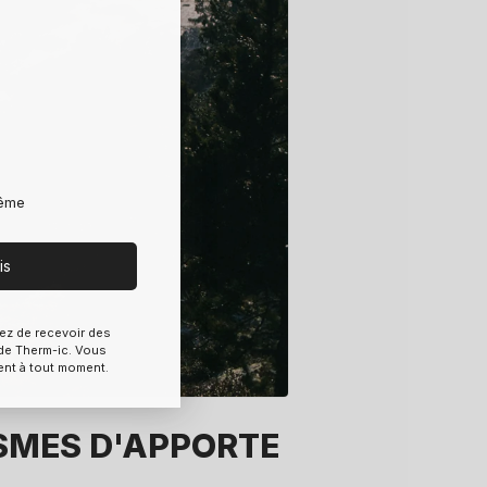
rême
is
ez de recevoir des
e Therm-ic. Vous
ent à tout moment.
ISMES D'APPORTE