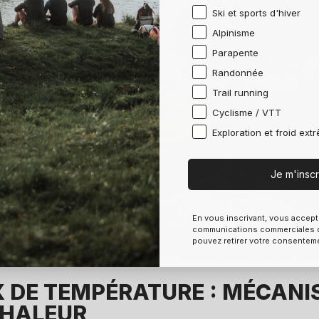
Ski et sports d'hiver
Alpinisme
Parapente
Randonnée
Trail running
Cyclisme / VTT
Exploration et froid ext
Je m'inscr
En vous inscrivant, vous accept
communications commerciales d
pouvez retirer votre consentem
X DE TEMPÉRATURE : MÉCAN
CHALEUR