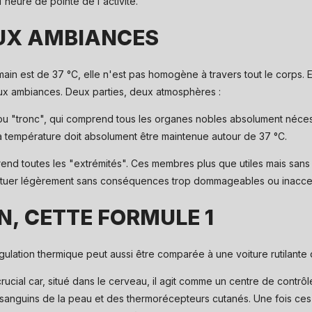
l'heure de pointe de l'activité.
UX AMBIANCES
in est de 37 °C, elle n'est pas homogène à travers tout le corps. 
ux ambiances. Deux parties, deux atmosphères :
ou "tronc", qui comprend tous les organes nobles absolument néces
t la température doit absolument être maintenue autour de 37 °C.
d toutes les "extrémités". Ces membres plus que utiles mais sans fon
uctuer légèrement sans conséquences trop dommageables ou inaccep
N, CETTE FORMULE 1
ulation thermique peut aussi être comparée à une voiture rutilante 
crucial car, situé dans le cerveau, il agit comme un centre de contrôl
 sanguins de la peau et des thermorécepteurs cutanés. Une fois ces 