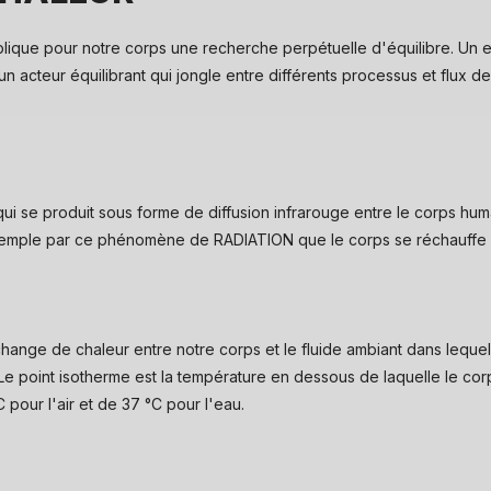
lique pour notre corps une recherche perpétuelle d'équilibre. Un ex
n acteur équilibrant qui jongle entre différents processus et flux d
i se produit sous forme de diffusion infrarouge entre le corps huma
exemple par ce phénomène de RADIATION que le corps se réchauffe e
ge de chaleur entre notre corps et le fluide ambiant dans lequel i
e. Le point isotherme est la température en dessous de laquelle le c
C pour l'air et de 37 °C pour l'eau.