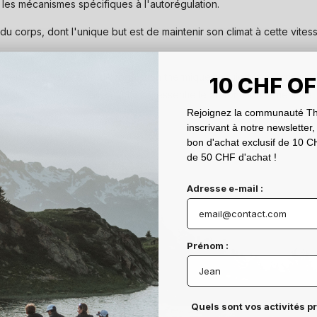
e les mécanismes spécifiques à l'autorégulation.
du corps, dont l'unique but est de maintenir son climat à cette vites
ment, notre système de régulation thermique requiert la nourriture 
10 CHF O
ir l'activité cellulaire ; et l'eau, essentielle au fonctionnement de l
Rejoignez la communauté Th
inscrivant à notre newsletter,
bon d'achat exclusif de 10 CH
de 50 CHF d'achat !
Adresse e-mail :
Prénom :
Quels sont vos activités p