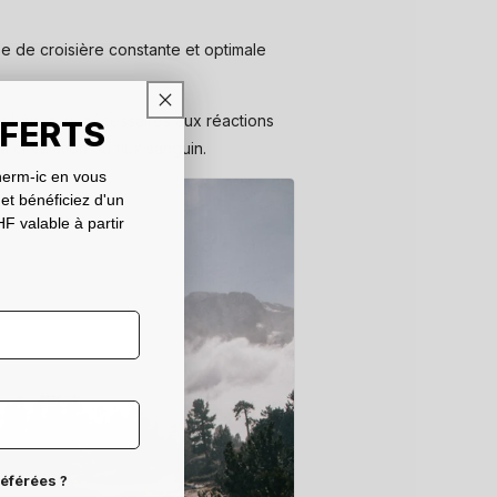
se de croisière constante et optimale
et l'énergie nécessaires aux réactions
FFERTS
a circulation du flux sanguin.
erm-ic en vous
 et bénéficiez d'un
F valable à partir
référées ?