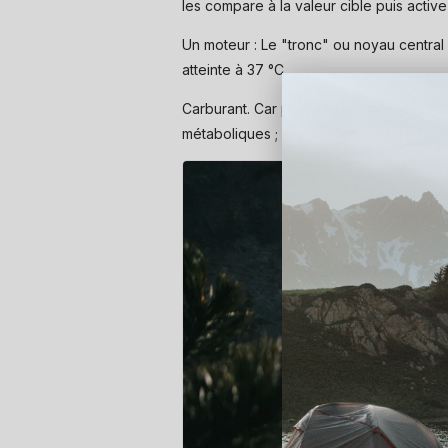
les compare à la valeur cible puis activ
Un moteur : Le "tronc" ou noyau central 
atteinte à 37 °C.
Carburant. Car pour fonctionner efficace
métaboliques ; l'oxygène servant à mainten