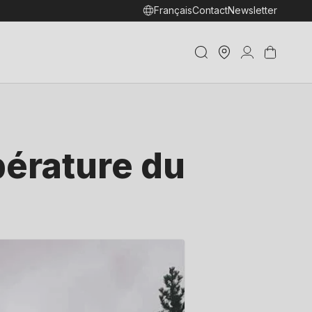
Français
Contact
Newsletter
Trouver
Connexion
Panier
un shop
érature du