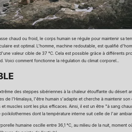
sse chaud ou froid, le corps humain se régule pour maintenir sa te
laire est optimal. L'homme, machine redoutable, est qualifié d'hom
d'une valeur cible de 37 °C. Cela est possible grâce à différents pr
d. Voici comment fonctionne la régulation du climat corporel...
BLE
xtrême des steppes sibériennes à la chaleur étouffante du désert ar
de l'Himalaya, l'être humain s'adapte et cherche à maintenir son
s et muscles sont les plus efficaces. Ainsi, il est un être "à sang c
oïkilothermes dont la température interne suit celle de l'air ambian
porelle humaine oscille entre 36,1 °C, au milieu de la nuit, moment o