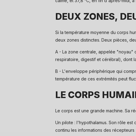
calme, et 37,8 °C, en fin d'après-midi, à 
DEUX ZONES, DE
Si la température moyenne du corps huma
deux zones distinctes. Deux pièces, de
A - La zone centrale, appelée "noyau" 
respiratoire, digestif et cérébral), don
B - L'enveloppe périphérique qui compren
température de ces extrémités peut fl
LE CORPS HUMAI
Le corps est une grande machine. Sa rég
Un pilote : l'hypothalamus. Son rôle est 
continu les informations des récepteurs